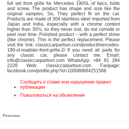
full set front grille for Mercedes 190SL of 6pcs, bolts
and screw. The product has shape and size like the
original samples. So, They perfect fit on the car.
Products are made of 304 stainless steel imported from
Japan and India, especially with a chrome content
higher than 30%, so they never rust, do not corrode or
peel over time. Polished product – with a perfect shine
(like chrome). This is the perfect replacement. Please
visit the link: classiccarpartsvn.com/product/mercedes-
190-sl-roadster-front-grille-2/ If you need all parts for
any classic car, please contact me. Email:
info@classiccarpartsvn.com WhatsApp: +84 81 284
2228 Web: classiccarpartsvn.com Fanpage:
facebook.com/profile.php?id=100088684251588
Сообщить о спаме или нарушении правил
публикации
Пожаловаться на объявление
Реклама