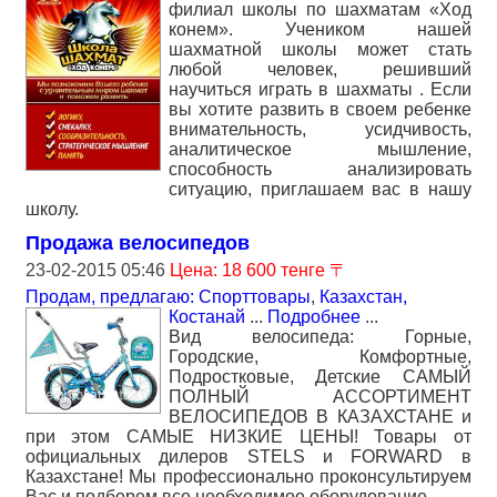
филиал школы по шахматам «Ход
конем». Учеником нашей
шахматной школы может стать
любой человек, решивший
научиться играть в шахматы . Если
вы хотите развить в своем ребенке
внимательность, усидчивость,
аналитическое мышление,
способность анализировать
ситуацию, приглашаем вас в нашу
школу.
Продажа велосипедов
23-02-2015 05:46
Цена: 18 600 тенге 〒
Продам, предлагаю: Спорттовары
,
Казахстан,
Костанай
...
Подробнее
...
Вид велосипеда: Горные,
Городские, Комфортные,
Подростковые, Детские САМЫЙ
ПОЛНЫЙ АССОРТИМЕНТ
ВЕЛОСИПЕДОВ В КАЗАХСТАНЕ и
при этом САМЫЕ НИЗКИЕ ЦЕНЫ! Товары от
официальных дилеров STELS и FORWARD в
Казахстане! Мы профессионально проконсультируем
Вас и подберем все необходимое оборудование.