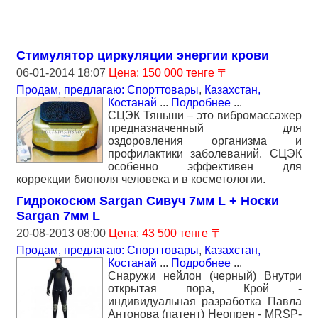
Стимулятор циркуляции энергии крови
06-01-2014 18:07
Цена: 150 000 тенге 〒
Продам, предлагаю: Спорттовары
,
Казахстан,
Костанай
...
Подробнее
...
СЦЭК Тяньши – это вибромассажер
предназначенный для
оздоровления организма и
профилактики заболеваний. СЦЭК
особенно эффективен для
коррекции биополя человека и в косметологии.
Гидрокосюм Sargan Сивуч 7мм L + Носки
Sargan 7мм L
20-08-2013 08:00
Цена: 43 500 тенге 〒
Продам, предлагаю: Спорттовары
,
Казахстан,
Костанай
...
Подробнее
...
Снаружи нейлон (черный) Внутри
открытая пора, Крой -
индивидуальная разработка Павла
Антонова (патент) Неопрен - МRSP-