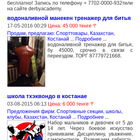
бесплатно! Запись по телефону + 7702-0000-932тили
на сайте derbyacademy.
водоналивной манекен тренажер для битья
17-05-2016 00:29
Цена: 45 000 тенге 〒
Продам, предлагаю: Спорттовары
,
Казахстан,
Костанай
...
Подробнее
...
водоналивной тренажер для битья,
бу 45000, срочно в связи с
переездом. ТОРГ 87779721668.
школа тхэквондо в костанае
03-08-2015 06:13
Цена: 6 000 тенге 〒
Предложения фирм: Спортивные секции, школы,
клубы
,
Казахстан, Костанай
...
Подробнее
...
Набор мальчиков и девочек от 5 до
14 лет. Через боевое искусство
прививаем: Дисциплину, уважение,
самоконтроль. Развиваем гибкость,