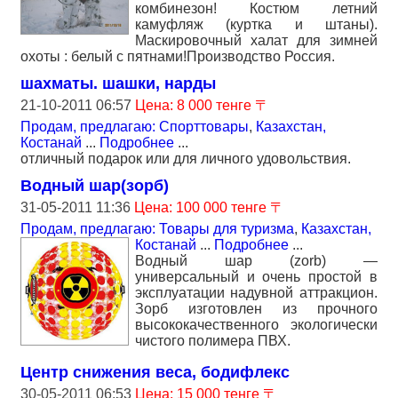
комбинезон! Костюм летний
камуфляж (куртка и штаны).
Маскировочный халат для зимней
охоты : белый с пятнами!Производство Россия.
шахматы. шашки, нарды
21-10-2011 06:57
Цена: 8 000 тенге 〒
Продам, предлагаю: Спорттовары
,
Казахстан,
Костанай
...
Подробнее
...
отличный подарок или для личного удовольствия.
Водный шар(зорб)
31-05-2011 11:36
Цена: 100 000 тенге 〒
Продам, предлагаю: Товары для туризма
,
Казахстан,
Костанай
...
Подробнее
...
Водный шар (zorb) —
универсальный и очень простой в
эксплуатации надувной аттракцион.
Зорб изготовлен из прочного
высококачественного экологически
чистого полимера ПВХ.
Центр снижения веса, бодифлекс
30-05-2011 06:53
Цена: 15 000 тенге 〒