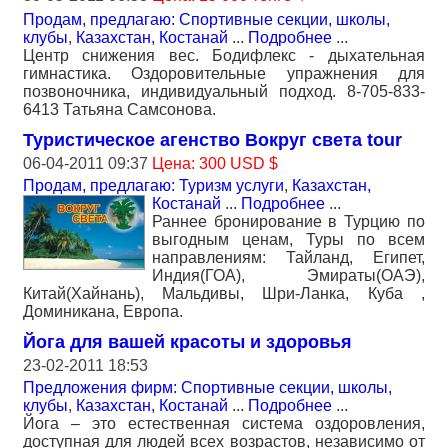
Продам, предлагаю: Спортивные секции, школы,
клубы
,
Казахстан, Костанай
...
Подробнее
...
Центр снижения вес. Бодифлекс - дыхательная
гимнастика. Оздоровительные упражнения для
позвоночника, индивидуальный подход. 8-705-833-
6413 Татьяна Самсонова.
Туристическое агенство Вокруг света tour
06-04-2011 09:37
Цена: 300 USD $
Продам, предлагаю: Туризм услуги
,
Казахстан,
Костанай
...
Подробнее
...
Раннее бронирование в Турцию по
выгодным ценам, Туры по всем
направлениям: Тайланд, Египет,
Индия(ГОА), Эмираты(ОАЭ),
Китай(Хайнань), Мальдивы, Шри-Ланка, Куба ,
Доминикана, Европа.
Йога для вашей красоты и здоровья
23-02-2011 18:53
Предложения фирм: Спортивные секции, школы,
клубы
,
Казахстан, Костанай
...
Подробнее
...
Йога – это естественная система оздоровления,
доступная для людей всех возрастов, независимо от