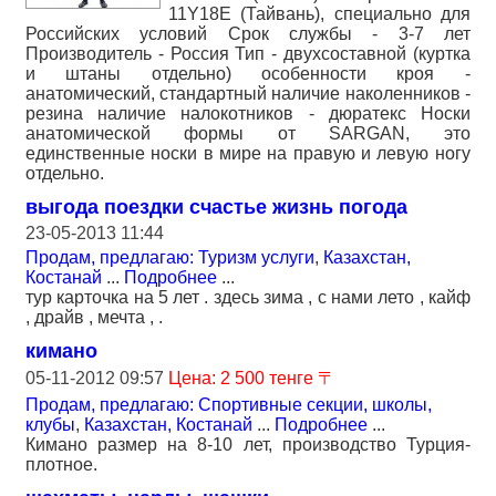
11Y18E (Тайвань), специально для
Российских условий Срок службы - 3-7 лет
Производитель - Россия Тип - двухсоставной (куртка
и штаны отдельно) особенности кроя -
анатомический, стандартный наличие наколенников -
резина наличие налокотников - дюратекс Носки
анатомической формы от SARGAN, это
единственные носки в мире на правую и левую ногу
отдельно.
выгода поездки счастье жизнь погода
23-05-2013 11:44
Продам, предлагаю: Туризм услуги
,
Казахстан,
Костанай
...
Подробнее
...
тур карточка на 5 лет . здесь зима , с нами лето , кайф
, драйв , мечта , .
кимано
05-11-2012 09:57
Цена: 2 500 тенге 〒
Продам, предлагаю: Спортивные секции, школы,
клубы
,
Казахстан, Костанай
...
Подробнее
...
Кимано размер на 8-10 лет, производство Турция-
плотное.